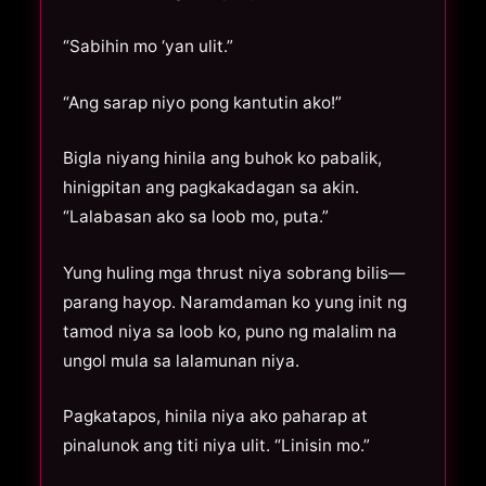
“Sabihin mo ‘yan ulit.”
“Ang sarap niyo pong kantutin ako!”
Bigla niyang hinila ang buhok ko pabalik,
hinigpitan ang pagkakadagan sa akin.
“Lalabasan ako sa loob mo, puta.”
Yung huling mga thrust niya sobrang bilis—
parang hayop. Naramdaman ko yung init ng
tamod niya sa loob ko, puno ng malalim na
ungol mula sa lalamunan niya.
Pagkatapos, hinila niya ako paharap at
pinalunok ang titi niya ulit. “Linisin mo.”