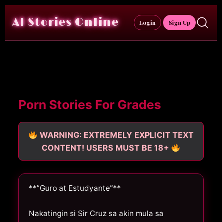
Skip
to
AI Stories Online
Login
Sign Up
content
Porn Stories For Grades
WARNING: EXTREMELY EXPLICIT TEXT
CONTENT! USERS MUST BE 18+
**”Guro at Estudyante”**
Nakatingin si Sir Cruz sa akin mula sa