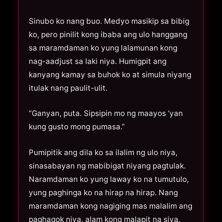
Sinubo ko nang buo. Medyo masikip sa bibig
ko, pero pinilit kong ibaba ang ulo hanggang
sa maramdaman ko yung lalamunan kong
nag-aadjust sa laki niya. Humigpit ang
kanyang kamay sa buhok ko at simula niyang
itulak nang paulit-ulit.
“Ganyan, puta. Sipsipin mo ng maayos ‘yan
kung gusto mong pumasa.”
Pumipitik ang dila ko sa ilalim ng ulo niya,
sinasabayan ng mabibigat niyang pagtulak.
Naramdaman ko yung laway ko na tumutulo,
yung paghinga ko na hirap na hirap. Nang
maramdaman kong nagiging mas malalim ang
paghagok niya, alam kong malapit na siya.